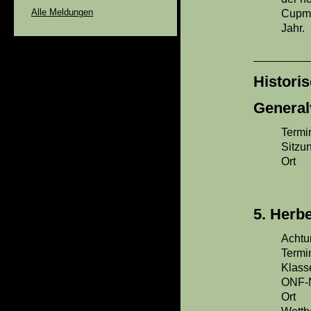
Alle Meldungen
Cupme
Jahr.
Histori
Genera
Termi
Sitzu
Ort :
Bern
255
5. Herb
Achtu
Termin
Klass
ONF-N
Ort 