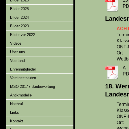
15
Bilder 2026
PD
Bilder 2025
Landesm
Bilder 2024
Bilder 2023
ACHTU
Termi
Bilder vor 2022
Klass
Videos
ONF-N
Über uns
Ort :
Wettb
Vorstand
A_
Ehrenmitglieder
PD
Vereinsstatuten
18. Wer
MSO 2017 / Baubewertung
Landesm
Antikmodelle
Nachruf
Termin
Klass
Links
ONF-
Kontakt
Ort
: 
Wettb