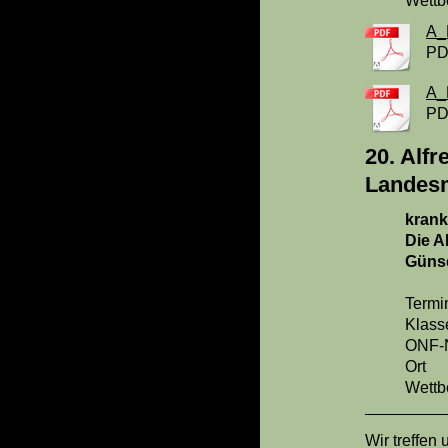
Wettb
A_
PD
A_
PD
20. Alf
Landesm
kran
Die A
Günse
Termi
Klass
ONF-N
Ort :
Wettb
Wir treffen