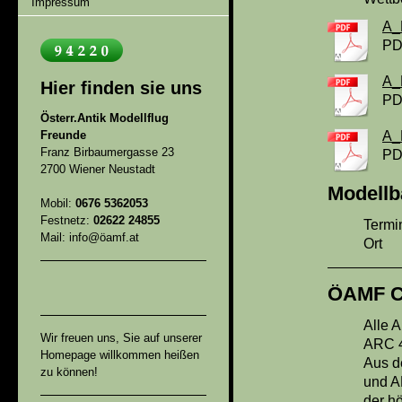
Impressum
A_
PD
A_
Hier finden sie uns
PD
Österr.Antik Modellflug
A_
Freunde
Franz Birbaumergasse 23
PD
2700 Wiener Neustadt
Modellb
Mobil:
0676 5362053
Festnetz:
02622 24855
Termi
Mail: info@öamf.at
Ort :
ÖAMF C
Alle 
Wir freuen uns, Sie auf unserer
ARC 4
Homepage willkommen heißen
Aus d
zu können!
und A
der h