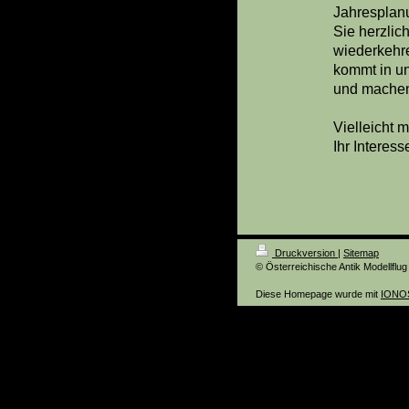
Jahresplan
Sie herzlic
wiederkehre
kommt in u
und machen 
Vielleicht 
Ihr Interes
Druckversion
|
Sitemap
© Österreichische Antik Modellflu
Diese Homepage wurde mit
IONOS