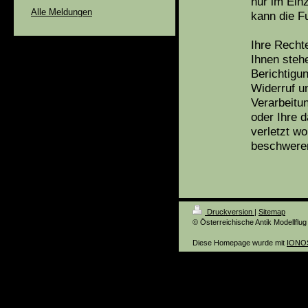
nur im Einz
Alle Meldungen
kann die F
Ihre Recht
Ihnen steh
Berichtigu
Widerruf u
Verarbeitu
oder Ihre 
verletzt w
beschweren
Druckversion
|
Sitemap
© Österreichische Antik Modellflu
Diese Homepage wurde mit
IONOS