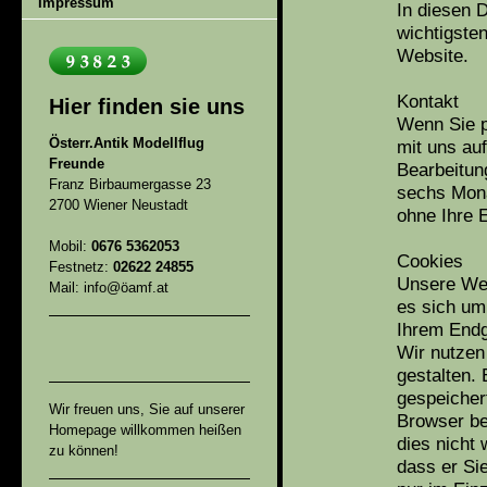
Impressum
In diesen 
wichtigste
Website.
Kontakt
Hier finden sie uns
Wenn Sie p
Österr.Antik Modellflug
mit uns au
Freunde
Bearbeitun
Franz Birbaumergasse 23
sechs Mona
2700 Wiener Neustadt
ohne Ihre E
Mobil:
0676 5362053
Cookies
Festnetz:
02622 24855
Unsere Web
Mail: info@öamf.at
es sich um 
Ihrem Endg
Wir nutzen
gestalten.
gespeichert
Wir freuen uns, Sie auf unserer
Browser b
Homepage willkommen heißen
dies nicht
zu können!
dass er Si