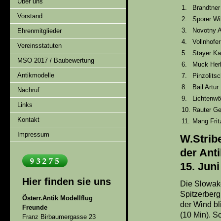
Über uns
1.
Brandtn
Vorstand
2.
Sporer Wil
3.
Novotny A
Ehrenmitglieder
4.
Vollnhofer
Vereinsstatuten
5.
Stayer Ka
MSO 2017 / Baubewertung
6.
Muck Her
Antikmodelle
7.
Pinzolitsc
8.
Bail Artur
Nachruf
9.
Lichtenw
Links
10.
Rauter Ge
Kontakt
11.
Mang Frit
Impressum
W.Str
der An
15. Jun
Hier finden sie uns
Die Slowak
Spitzerberg
Österr.Antik Modellflug
der Wind bl
Freunde
(10 Min). S
Franz Birbaumergasse 23