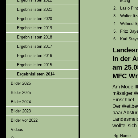
Ergebnislisten 2022
M
2.
Laslo Pint
Ergebnislisten 2021
3.
Walter Itz
Ergebnislisten 2020
4.
Wilfried S
Ergebnislisten 2019
5.
Fritz Bay
Ergebnislisten 2018
6.
Karl Stay
Ergebnislisten 2017
Landes
Ergebnislisten 2016
in der
Ergebnislisten 2015
am 25.
Ergebnislisten 2014
MFC Wr
Bilder 2026
Am Modellfl
Bilder 2025
mässiger Wi
Einschlief.
Bilder 2024
Der Wettbe
Bilder 2023
paar Abstür
Landesmeist
Bilder vor 2022
wollte, sich
Videos
Rg
Name