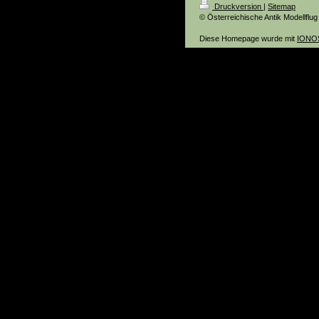
Druckversion
|
Sitemap
© Österreichische Antik Modellflu
Diese Homepage wurde mit
IONOS