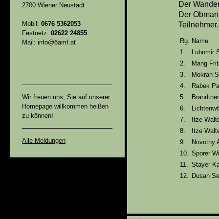
Der Wanderp
2700 Wiener Neustadt
Der Obmann
Mobil:
0676 5362053
Teilnehmer.
Festnetz:
02622 24855
Rg.
N
Mail: info@öamf.at
1.
Lubom
2.
Mang
3.
Mokran S
4.
Rabek Pa
Wir freuen uns, Sie auf unserer
5.
Brandtner
Homepage willkommen heißen
6.
Lichtenwö
zu können!
7.
Itze Walt
8.
Itze Walt
Alle Meldungen
9.
Novotny A
10.
Sporer Wi
11.
Stayer Ka
12.
Dusan Se