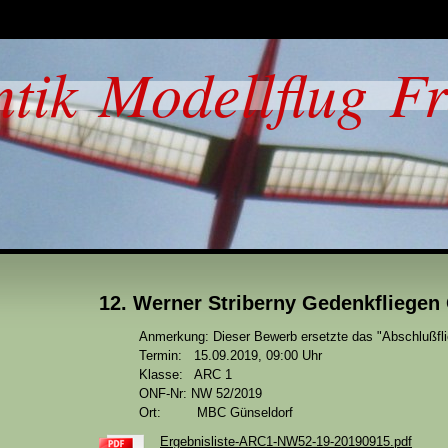
ntik Modellflug F
12. Werner Striberny Gedenkfliege
Anmerkung: Dieser Bewerb ersetzte das "Abschlußf
Termin:
15.09.2019, 09:00 Uhr
Klasse: ARC 1
ONF-Nr:
NW 52/2019
Ort
: MBC Günseldorf
Ergebnisliste-ARC1-NW52-19-20190915.pdf