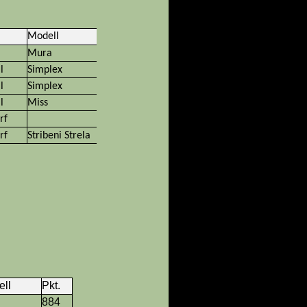
Modell
Pkt.
Mura
315
l
Simplex
312
l
Simplex
310
l
Miss
298
rf
280
rf
Stribeni Strela
234
ll
Pkt.
884