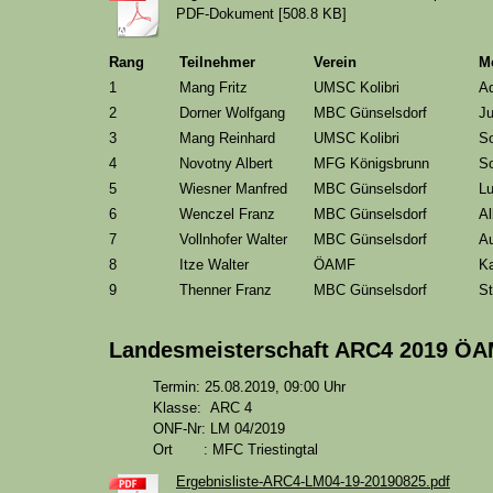
PDF-Dokument [508.8 KB]
Rang
Teilnehmer
Verein
M
1
Mang Fritz
UMSC Kolibri
Ad
2
Dorner Wolfgang
MBC Günselsdorf
Ju
3
Mang Reinhard
UMSC Kolibri
S
4
Novotny Albert
MFG Königsbrunn
S
5
Wiesner Manfred
MBC Günselsdorf
L
6
Wenczel Franz
MBC Günselsdorf
Al
7
Vollnhofer Walter
MBC Günselsdorf
Au
8
Itze Walter
ÖAMF
K
9
Thenner Franz
MBC Günselsdorf
St
Landesmeisterschaft ARC4 2019 Ö
Termin: 25.08.2019, 09:00 Uhr
Klasse: ARC 4
ONF-Nr: LM 04/2019
Ort : MFC Triestingtal
Ergebnisliste-ARC4-LM04-19-20190825.pdf