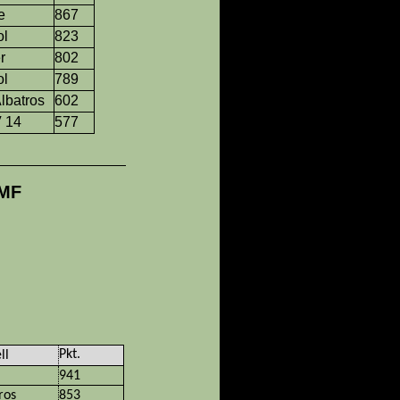
e
867
ol
823
r
802
ol
789
Albatros
602
 14
577
AMF
Pkt.
ll
941
ros
853