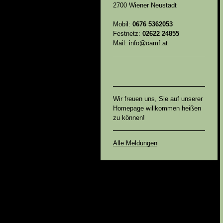
2700 Wiener Neustadt
Mobil:
0676 5362053
Festnetz:
02622 24855
Mail: info@öamf.at
Wir freuen uns, Sie auf unserer
Homepage willkommen heißen
zu können!
Alle Meldungen