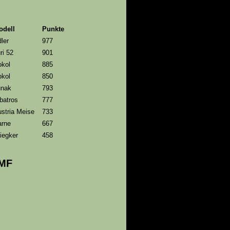
odell
Punkte
ler
977
ri 52
901
okol
885
okol
850
unak
793
batros
777
stria Meise
733
arne
667
iegker
458
AMF