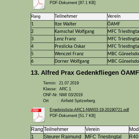
PDF-Dokument [87.1 KB]
Rang
Teilnehmer
Verein
1
Itze Walter
ÖAMF
2
Kamschal Wolfgang
MFC Triestingta
3
Lenz Franz
MFC Triestingta
4
Preslicka Oskar
MFC Triestingta
5
Wenczel Franz
MBC Günselsdo
6
Dorner Wolfgang
MBC Günselsdo
13. Alfred Prax Gedenkfliegen ÖAMF
Termin: 21.07.2019
Klasse: ARC 1
ONF-Nr: NWI 03/2019
Ort : Airfield Spitzerberg
Ergebnisliste-ARC1-NWI03-19-20190721.pdf
PDF-Dokument [51.7 KB]
Rang
Teilnehmer
Verein
Mode
1
Steurer Raimund
MFC Triestingtal
R40