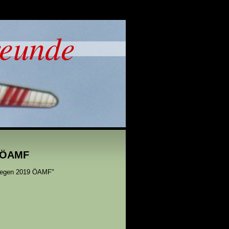
reunde
n ÖAMF
liegen 2019 ÖAMF"