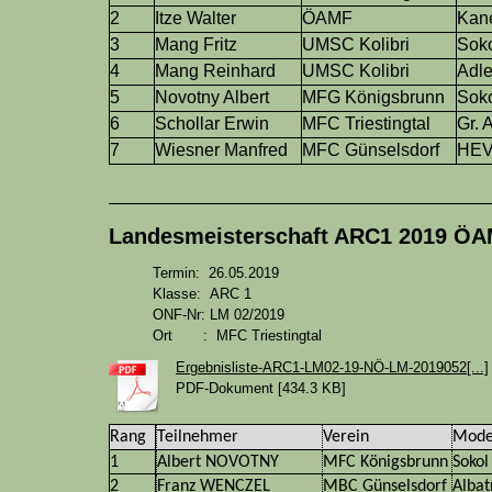
2
Itze Walter
ÖAMF
Kan
3
Mang Fritz
UMSC Kolibri
Sok
4
Mang Reinhard
UMSC Kolibri
Adle
5
Novotny Albert
MFG Königsbrunn
Sok
6
Schollar Erwin
MFC Triestingtal
Gr. 
7
Wiesner Manfred
MFC Günselsdorf
HEV
Landesmeisterschaft ARC1 2019 Ö
Termin: 26.05.2019
Klasse: ARC 1
ONF-Nr: LM 02/2019
Ort : MFC Triestingtal
Ergebnisliste-ARC1-LM02-19-NÖ-LM-2019052[...]
PDF-Dokument [434.3 KB]
Rang
Teilnehmer
Verein
Mode
1
Albert NOVOTNY
MFC Königsbrunn
Sokol
2
Franz WENCZEL
MBC Günselsdorf
Albat